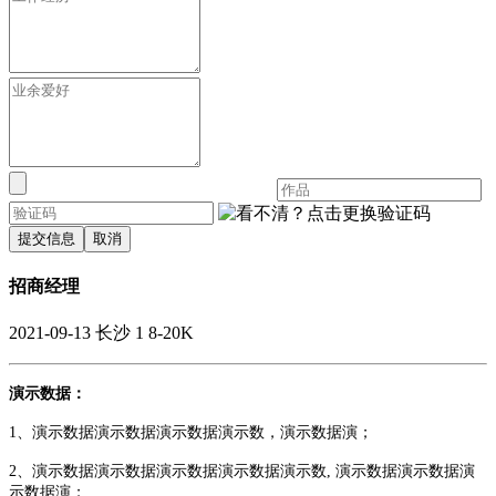
提交信息
取消
招商经理
2021-09-13
长沙
1
8-20K
演示数据：
1、演示数据演示数据演示数据演示数，演示数据演；
2、演示数据演示数据演示数据演示数据演示数, 演示数据演示数据演
示数据演；