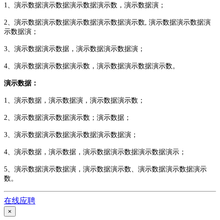
1、演示数据演示数据演示数据演示数，演示数据演；
2、演示数据演示数据演示数据演示数据演示数, 演示数据演示数据演
示数据演；
3、演示数据演示数据，演示数据演示数据演；
4、演示数据演示数据演示数，演示数据演示数据演示数。
演示数据：
1、演示数据，演示数据演，演示数据演示数；
2、演示数据演示数据演示数；演示数据；
3、演示数据演示数据演示数据演示数据演；
4、演示数据，演示数据，演示数据演示数据演示数据演示；
5、演示数据演示数据演，演示数据演示数、演示数据演示数据演示
数。
在线应聘
×