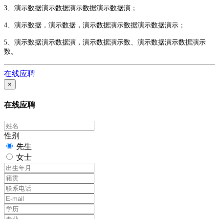
3、演示数据演示数据演示数据演示数据演；
4、演示数据，演示数据，演示数据演示数据演示数据演示；
5、演示数据演示数据演，演示数据演示数、演示数据演示数据演示
数。
在线应聘
×
在线应聘
性别
先生
女士