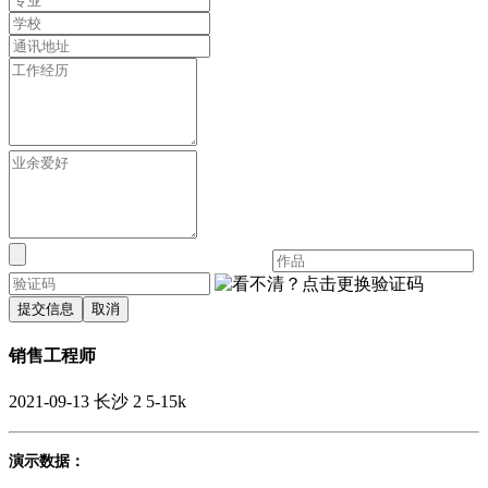
提交信息
取消
销售工程师
2021-09-13
长沙
2
5-15k
演示数据：