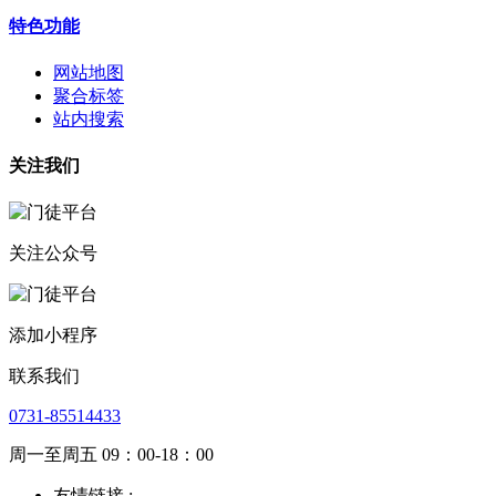
特色功能
网站地图
聚合标签
站内搜索
关注我们
关注公众号
添加小程序
联系我们
0731-85514433
周一至周五 09：00-18：00
友情链接 :