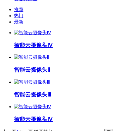
推荐
热门
最新
智能云摄像头Ⅳ
智能云摄像头Ⅱ
智能云摄像头Ⅲ
智能云摄像头Ⅳ