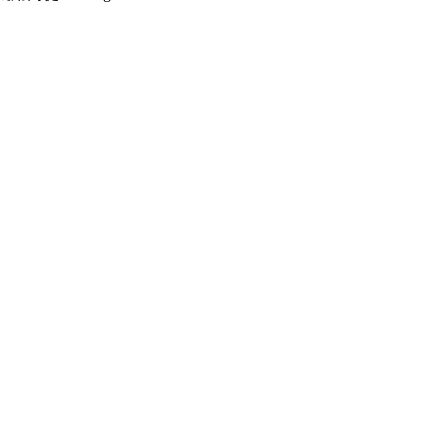
专业的官网解决方案！
专业的官网解决方案！