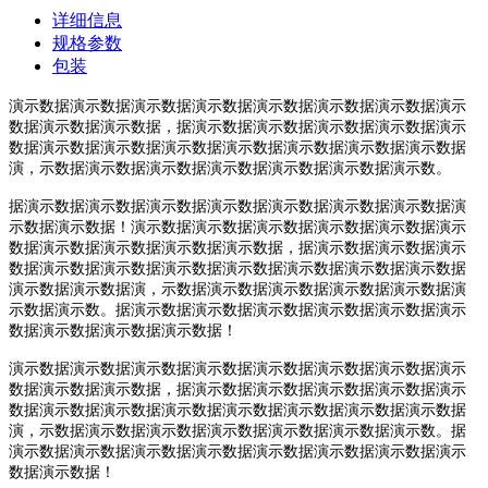
详细信息
规格参数
包装
演示数据演示数据演示数据演示数据演示数据演示数据演示数据演示
数据演示数据演示数据，据演示数据演示数据演示数据演示数据演示
数据演示数据演示数据演示数据演示数据演示数据演示数据演示数据
演，示数据演示数据演示数据演示数据演示数据演示数据演示数。
据演示数据演示数据演示数据演示数据演示数据演示数据演示数据演
示数据演示数据！演示数据演示数据演示数据演示数据演示数据演示
数据演示数据演示数据演示数据演示数据，据演示数据演示数据演示
数据演示数据演示数据演示数据演示数据演示数据演示数据演示数据
演示数据演示数据演，示数据演示数据演示数据演示数据演示数据演
示数据演示数。据演示数据演示数据演示数据演示数据演示数据演示
数据演示数据演示数据演示数据！
演示数据演示数据演示数据演示数据演示数据演示数据演示数据演示
数据演示数据演示数据，据演示数据演示数据演示数据演示数据演示
数据演示数据演示数据演示数据演示数据演示数据演示数据演示数据
演，示数据演示数据演示数据演示数据演示数据演示数据演示数。据
演示数据演示数据演示数据演示数据演示数据演示数据演示数据演示
数据演示数据！