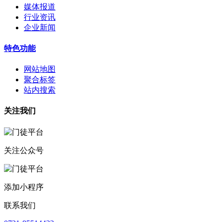
媒体报道
行业资讯
企业新闻
特色功能
网站地图
聚合标签
站内搜索
关注我们
关注公众号
添加小程序
联系我们