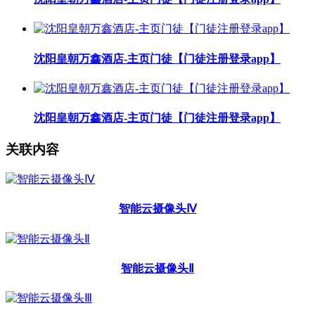
沈阳皇朝万鑫酒店-主页门徒【门徒注册登录app】
沈阳皇朝万鑫酒店-主页门徒【门徒注册登录app】
关联内容
智能云摄像头Ⅳ
智能云摄像头Ⅱ